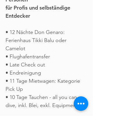
für Profis
und selbständige
Entdecker
• 12 Nächte Don Genaro:
Ferienhaus Tikki Balu oder
Camelot
• Flughafentransfer
• Late Check out
• Endreinigung
• 11 Tage Mietwagen: Kategorie
Pick Up
• 10 Tage Tauchen - all you can
dive, inkl. Blei, exkl. Equipment
Special offer: 799,-* Euro pro Person in den
Monaten Mai bis September