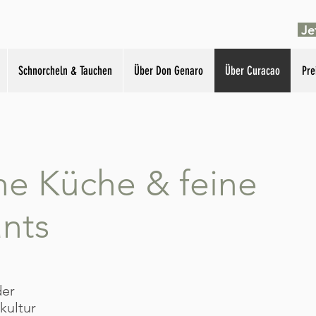
Je
Schnorcheln & Tauchen
Über Don Genaro
Über Curacao
Pre
he Küche & feine
nts
der
kultur