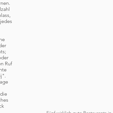
rnen.
lzahl
lass,
 jedes
ine
der
ts;
oder
en Ruf
nte
j".
Lage
die
ches
ck
Fünf wirklich gute Restaurants in