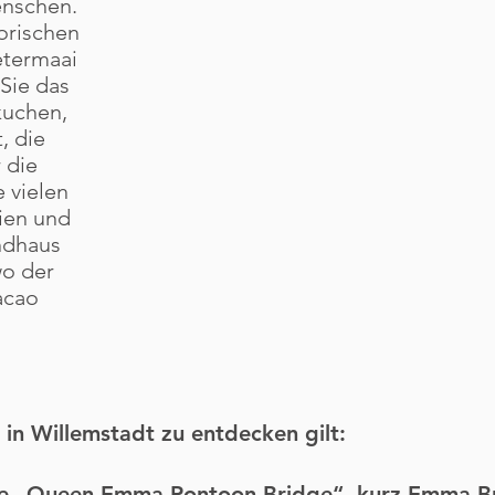
enschen.
orischen
etermaai
Sie das
kuchen,
, die
 die
 vielen
ien und
andhaus
o der
acao
 in Willemstadt zu entdecken gilt:
ie „Queen Emma Pontoon Bridge“, kurz Emma Bri