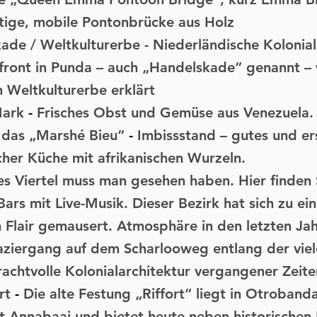
rtige, mobile Pontonbrücke aus Holz
ade / Weltkulturerbe
- Niederländische Kolonial
nfront in Punda – auch „Handelskade“ genannt 
Weltkulturerbe erklärt
ark
-
Frisches Obst und Gemüse aus Venezuela.
/ das „Marshé Bieu“
-
Imbissstand – gutes und er
cher Küche mit afrikanischen Wurzeln.
es Viertel muss man gesehen haben. Hier finden
ars mit Live-Musik. Dieser Bezirk hat sich zu e
 Flair gemausert. Atmosphäre in den letzten Jah
aziergang auf dem Scharlooweg entlang der viel
prachtvolle Kolonialarchitektur vergangener Zeite
rt
-
Die alte Festung „Riffort“ liegt in Otrobanda
 Annabaai und bietet heute neben historischen