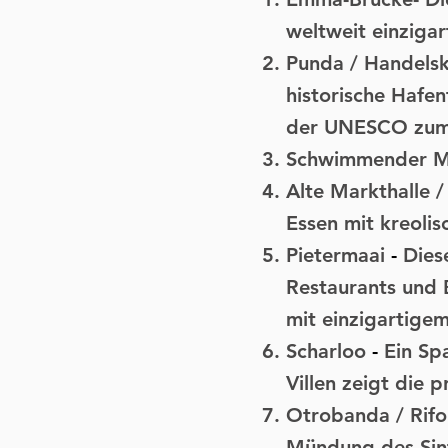
weltweit einziga
Punda / Handelsk
historische Hafe
der UNESCO zum 
Schwimmender M
Alte Markthalle 
Essen mit kreolis
Pietermaai
-
Dies
Restaurants und B
mit einzigartigem
Scharloo
-
Ein Sp
Villen zeigt die 
Otrobanda / Rifo
Mündung des Sint