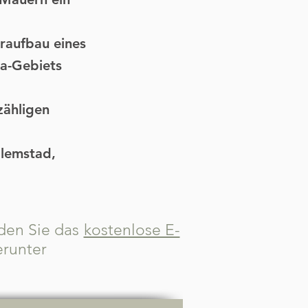
raufbau eines
da-Gebiets
zähligen
llemstad,
den Sie das
kostenlose E-
erunter