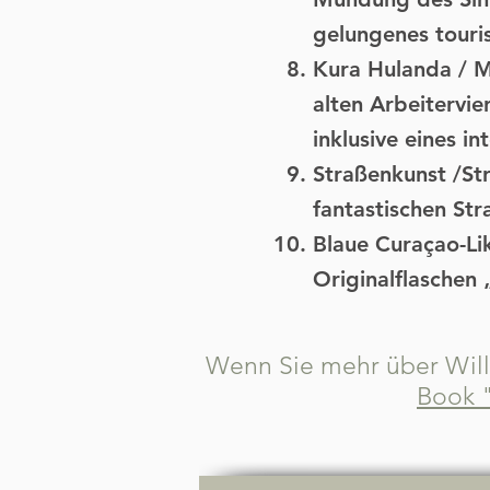
gelungenes touri
Kura Hulanda / 
alten Arbeitervi
inklusive eines i
Straßenkunst /St
fantastischen St
Blaue Curaçao-Li
Originalflaschen 
Wenn Sie mehr über Will
Book