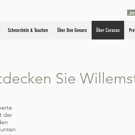
Je
Schnorcheln & Tauchen
Über Don Genaro
Über Curacao
Pre
tdecken Sie Willems
werte
t der
den
bunten