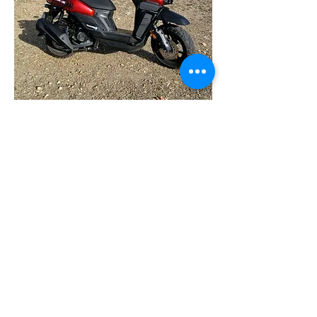
Scooter - Marem
$ 25 Basic
$ 29 Standard
$ 34 Deluxe
Scooter
125 qm
Automatik
Benziner
Für 1-2 Personen
nur mit Führerschein der Klasse 1
fahrbar