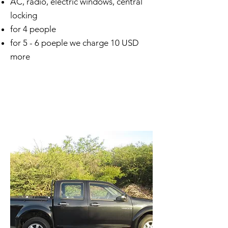
AC, radio, electric windows, central
locking
for 4 people
for 5 - 6 poeple we charge 10 USD
more