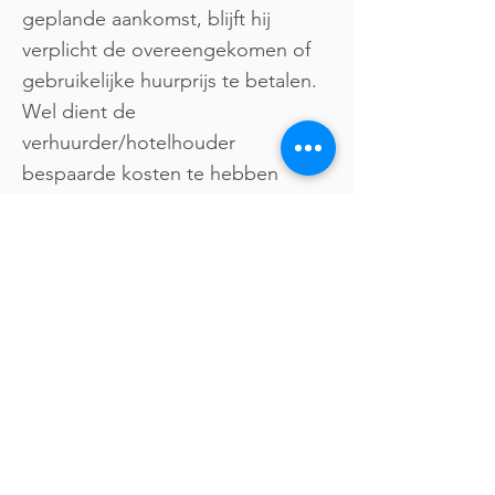
geplande aankomst, blijft hij
verplicht de overeengekomen of
gebruikelijke huurprijs te betalen.
Wel dient de
verhuurder/hotelhouder
bespaarde kosten te hebben
verrekend met zijn vordering.
Volgens de jurisprudentie is de
waarde van de uitgespaarde
kosten voor een overnachting met
ontbijt een vast tarief van 20%,
voor een overnachting met
halfpension een vast tarief van
30%, voor een overnachting met
volpension een vast tarief van 40%
en voor het huren van een